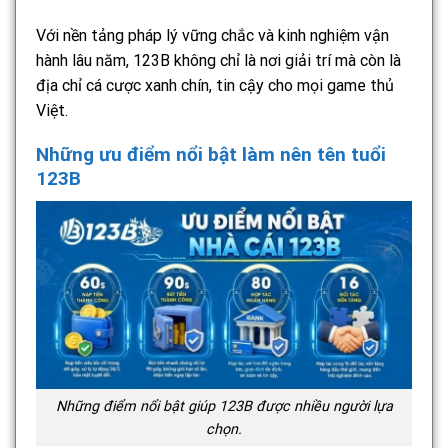
Với nền tảng pháp lý vững chắc và kinh nghiệm vận
hành lâu năm, 123B không chỉ là nơi giải trí mà còn là
địa chỉ cá cược xanh chín, tin cậy cho mọi game thủ
Việt.
Những ưu điểm nổi bật làm nên tên tuổi
123B
Những điểm nổi bật giúp 123B được nhiều người lựa
chọn.