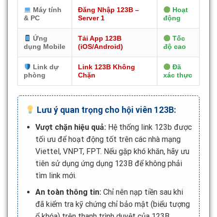
Máy tính
Đăng Nhập 123B –
Hoạt
& PC
Server 1
động
Ứng
Tải App 123B
Tốc
dụng Mobile
(iOS/Android)
độ cao
Link dự
Link 123B Không
Đã
phòng
Chặn
xác thực
Lưu ý quan trọng cho hội viên 123B:
Vượt chặn hiệu quả:
Hệ thống link 123b được
tối ưu để hoạt động tốt trên các nhà mạng
Viettel, VNPT, FPT. Nếu gặp khó khăn, hãy ưu
tiên sử dụng ứng dụng 123B để không phải
tìm link mới.
An toàn thông tin:
Chỉ nên nạp tiền sau khi
đã kiểm tra kỹ chứng chỉ bảo mật (biểu tượng
ổ khóa) trên thanh trình duyệt của 123B.