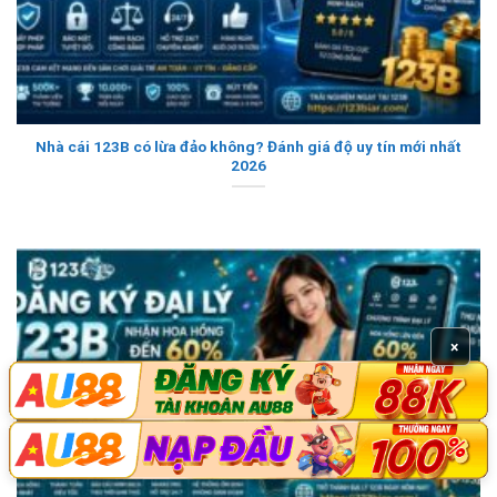
Nhà cái 123B có lừa đảo không? Đánh giá độ uy tín mới nhất
2026
×