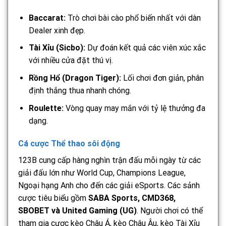
Baccarat:
Trò chơi bài cào phổ biến nhất với dàn
Dealer xinh đẹp.
Tài Xỉu (Sicbo):
Dự đoán kết quả các viên xúc xắc
với nhiều cửa đặt thú vị.
Rồng Hổ (Dragon Tiger):
Lối chơi đơn giản, phân
định thắng thua nhanh chóng.
Roulette:
Vòng quay may mắn với tỷ lệ thưởng đa
dạng.
Cá cược Thể thao sôi động
123B cung cấp hàng nghìn trận đấu mỗi ngày từ các
giải đấu lớn như World Cup, Champions League,
Ngoại hạng Anh cho đến các giải eSports. Các sảnh
cược tiêu biểu gồm
SABA Sports, CMD368,
SBOBET và United Gaming (UG)
. Người chơi có thể
tham gia cược kèo Châu Á, kèo Châu Âu, kèo Tài Xỉu