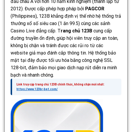
đầu châu Á với hơn 10 năm kinh nghiệm (thành lập từ
2012). Được cấp phép hợp pháp bởi
PAGCOR
(Philippines), 123B khẳng định vị thế nhờ hệ thống trả
thưởng xổ số siêu cao (1 ăn 99.5) cùng các sảnh
Casino Live đẳng cấp. T
rang chủ 123B
cung cấp
đường truyền ổn định, giúp hội viên truy cập an toàn,
không bị chặn và tránh được các rủi ro từ các
website giả mạo đánh cắp thông tin. Hệ thống bảo
mật tại đây được tối ưu hóa bằng công nghệ SSL
128-bit, đảm bảo mọi giao dịch nạp rút diễn ra minh
bạch và nhanh chóng.
Link truy cập trang chủ 123B chính thức, không chặn mới nhất:
https://www.123br-bet.com/