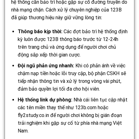
hệ thống cần bảo trì hoặc gặp sự cố đường truyền do
nhà mạng chặn. Cách xử lý chuyên nghiệp của 123B
đã giúp thương hiệu này giữ vững lòng tin:
Thông báo kịp thời:
Các đợt bảo trì hệ thống định
kỳ luôn được 123B thông báo trước từ 12-24h
trên trang chủ và ứng dụng để người chơi chủ
động sắp xếp thời gian cược.
Đội ngũ phản ứng nhanh:
Khi có phản ánh về việc
chậm nạp tiền hoặc lỗi truy cập, bộ phận CSKH sẽ
tiếp nhận thông tin và xử lý trong vòng vài phút,
đảm bảo quyền lợi tối đa cho hội viên.
Hệ thống link dự phòng:
Nhà cái liên tục cập nhật
các tên miền thay thế như 123b.com hoặc
fly2study.co.in để người chơi không bị gián đoạn
trải nghiệm khi gặp sự cố từ phía nhà mạng Việt
Nam.