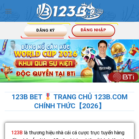
Skip
to
content
ĐĂNG NHẬP
ĐĂNG KÝ
123B BET
TRANG CHỦ 123B.COM
CHÍNH THỨC【2026】
123B
là thương hiệu nhà cái cá cược trực tuyến hàng