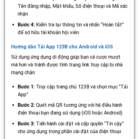
Tên đăng nhập, Mật khẩu, Số điện thoại và Mã xác
nhận.
Bước 4:
Kiểm tra lại thông tin và nhấn “Hoàn tất”
để sở hữu tài khoản hội viên.
Hướng dẫn Tải App 123B cho Android và iOS
Sử dụng ứng dụng di động giúp bạn cá cược mượt
mà hơn và tránh được tình trạng link truy cập bị nhà
mạng chặn:
Bước 1:
Truy cập trang chủ 123B và chọn mục “Tải
App”.
Bước 2:
Quét mã QR tương ứng với hệ điều hành
điện thoại bạn đang sử dụng (iOS hoặc Android).
Bước 3:
Tiến hành cài đặt và cấp quyền “Tin cậy”
cho ứng dụng trong phần cài đặt của điện thoại.