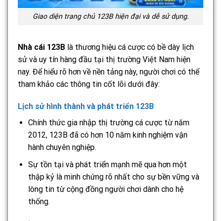
Giao diện trang chủ 123B hiện đại và dễ sử dụng.
Nhà cái 123B
là thương hiệu cá cược có bề dày lịch
sử và uy tín hàng đầu tại thị trường Việt Nam hiện
nay. Để hiểu rõ hơn về nền tảng này, người chơi có thể
tham khảo các thông tin cốt lõi dưới đây:
Lịch sử hình thành và phát triển 123B
Chính thức gia nhập thị trường cá cược từ năm
2012, 123B đã có hơn 10 năm kinh nghiệm vận
hành chuyên nghiệp.
Sự tồn tại và phát triển mạnh mẽ qua hơn một
thập kỷ là minh chứng rõ nhất cho sự bền vững và
lòng tin từ cộng đồng người chơi dành cho hệ
thống.