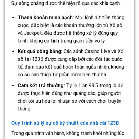
Sự sòng phẳng được thể hiện rõ qua các khía cạnh:
Thanh khoản minh bạch:
Mọi lệnh rút tiền thắng
cược, đặc biệt là các khoản thưởng lớn từ Xổ số
và Jackpot, đều được hệ thống xử lý đúng quy
trình, không có tình trạng giam tiền vô lý.
Kết quả công bằng:
Các sảnh Casino Live và Xổ
số tại 123B được cung cấp bởi các đối tác quốc
tế, đảm bảo kết quả hoàn toàn ngẫu nhiên, không
có sự can thiệp từ phần mềm bên thứ ba.
Cam kết trả thưởng:
Tỷ lệ 1 ăn 99.5 trong lô đề
được thực hiện đúng như quảng cáo, giúp người
chơi tối ưu hóa lợi nhuận so với cách chơi truyền
thống.
Quy trình xử lý sự cố kỹ thuật của nhà cái 123B
Trong quá trình vận hành, không tránh khỏi những lúc