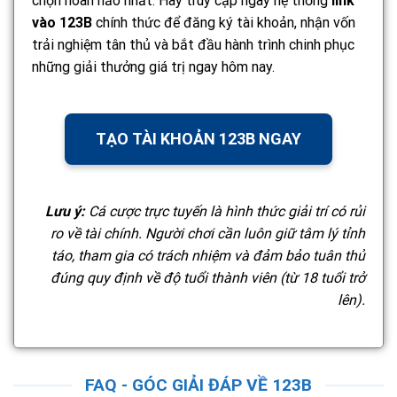
chọn hoàn hảo nhất. Hãy truy cập ngay hệ thống
link
vào 123B
chính thức để đăng ký tài khoản, nhận vốn
trải nghiệm tân thủ và bắt đầu hành trình chinh phục
những giải thưởng giá trị ngay hôm nay.
TẠO TÀI KHOẢN 123B NGAY
Lưu ý:
Cá cược trực tuyến là hình thức giải trí có rủi
ro về tài chính. Người chơi cần luôn giữ tâm lý tỉnh
táo, tham gia có trách nhiệm và đảm bảo tuân thủ
đúng quy định về độ tuổi thành viên (từ 18 tuổi trở
lên).
FAQ - GÓC GIẢI ĐÁP VỀ 123B