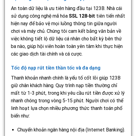
An toàn dữ liệu là ưu tiên hàng đầu tại 123B. Nhà cái
sử dụng công nghệ mã hóa
SSL 128-bit
tiên tiến nhất
hiện nay để bảo vệ mọi luồng thông tin giữa người
chơi và máy chủ. Chúng tôi cam kết bằng văn bản về
việc không tiết lộ dữ liệu cá nhân cho bất kỳ bên thứ
ba nào, giúp hội viên hoàn toàn yên tâm khi thực hiện
các giao dịch tài chính và cá cược.
Tốc độ nạp rút tiền thần tốc và đa dạng
Thanh khoản nhanh chính là yếu tố cốt lõi giúp 123B
giữ chân khách hàng. Quy trình nạp tiền thường chỉ
mất từ 1-3 phút, trong khi yêu cầu rút tiền được xử lý
nhanh chóng trong vòng 5-15 phút. Người chơi có thể
linh hoạt lựa chọn nhiều phương thức thanh toán phổ
biến như:
Chuyển khoản ngân hàng nội địa (Internet Banking).