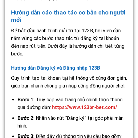
Hướng dẫn các thao tác cơ bản cho người
mới
Để bắt đầu hành trình giải trí tại 123B, hội viên cần
nắm vững các bước thao tác từ đăng ký tài khoản
đến nạp rút tiền. Dưới đây là hướng dẫn chi tiết từng
bước:
Hướng dẫn Đăng ký và Đăng nhập 123B
Quy trình tạo tài khoản tại hệ thống vô cùng đơn giản,
giúp bạn nhanh chóng gia nhập cộng đồng người chơi:
Bước 1:
Truy cập vào trang chủ chính thức thông
qua đường dẫn:
https://www.123br-bet.com/
Bước 2:
Nhấn vào nút “Đăng ký” tại góc phải màn
hình.
Bước 3:
Điền đầy đủ thông tin yêu cầu bao gồm: