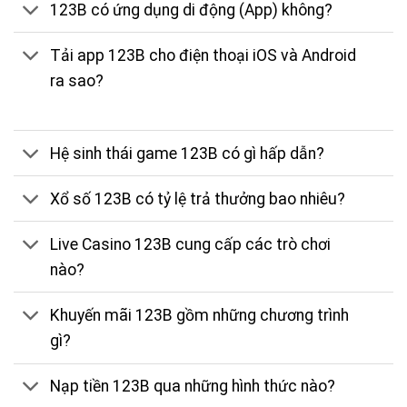
123B có ứng dụng di động (App) không?
Tải app 123B cho điện thoại iOS và Android
ra sao?
Hệ sinh thái game 123B có gì hấp dẫn?
Xổ số 123B có tỷ lệ trả thưởng bao nhiêu?
Live Casino 123B cung cấp các trò chơi
nào?
Khuyến mãi 123B gồm những chương trình
gì?
Nạp tiền 123B qua những hình thức nào?