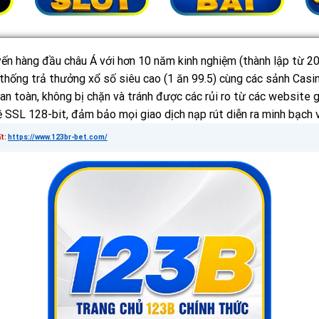
uyến hàng đầu châu Á với hơn 10 năm kinh nghiệm (thành lập từ 
ệ thống trả thưởng xổ số siêu cao (1 ăn 99.5) cùng các sảnh Casi
p an toàn, không bị chặn và tránh được các rủi ro từ các website
 SSL 128-bit, đảm bảo mọi giao dịch nạp rút diễn ra minh bạch 
ất:
https://www.123br-bet.com/