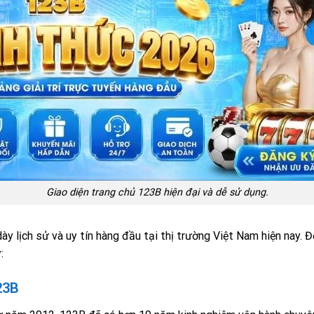
Giao diện trang chủ 123B hiện đại và dễ sử dụng.
ày lịch sử và uy tín hàng đầu tại thị trường Việt Nam hiện nay. Đ
:
23B