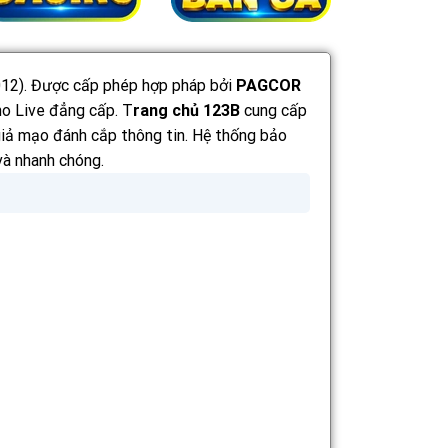
2012). Được cấp phép hợp pháp bởi
PAGCOR
no Live đẳng cấp. T
rang chủ 123B
cung cấp
 giả mạo đánh cắp thông tin. Hệ thống bảo
và nhanh chóng.