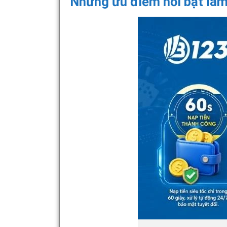
Những ưu điểm nổi bật làm