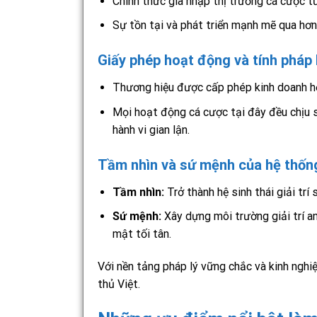
Chính thức gia nhập thị trường cá cược 
Sự tồn tại và phát triển mạnh mẽ qua hơn
Giấy phép hoạt động và tính pháp 
Thương hiệu được cấp phép kinh doanh 
Mọi hoạt động cá cược tại đây đều chịu 
hành vi gian lận.
Tầm nhìn và sứ mệnh của hệ thốn
Tầm nhìn:
Trở thành hệ sinh thái giải trí
Sứ mệnh:
Xây dựng môi trường giải trí an
mật tối tân.
Với nền tảng pháp lý vững chắc và kinh nghiệ
thủ Việt.