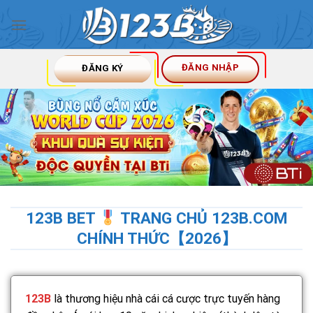
Skip
to
content
ĐĂNG NHẬP
ĐĂNG KÝ
123B BET
TRANG CHỦ 123B.COM
CHÍNH THỨC【2026】
123B
là thương hiệu nhà cái cá cược trực tuyến hàng