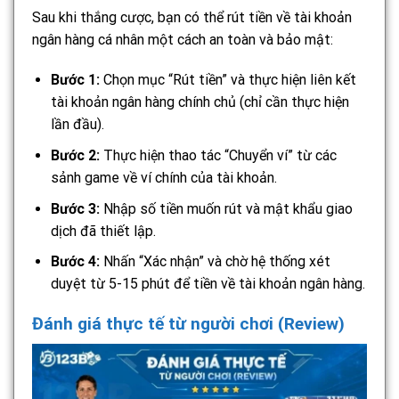
Sau khi thắng cược, bạn có thể rút tiền về tài khoản
ngân hàng cá nhân một cách an toàn và bảo mật:
Bước 1:
Chọn mục “Rút tiền” và thực hiện liên kết
tài khoản ngân hàng chính chủ (chỉ cần thực hiện
lần đầu).
Bước 2:
Thực hiện thao tác “Chuyển ví” từ các
sảnh game về ví chính của tài khoản.
Bước 3:
Nhập số tiền muốn rút và mật khẩu giao
dịch đã thiết lập.
Bước 4:
Nhấn “Xác nhận” và chờ hệ thống xét
duyệt từ 5-15 phút để tiền về tài khoản ngân hàng.
Đánh giá thực tế từ người chơi (Review)