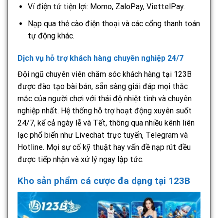
Ví điện tử tiện lợi: Momo, ZaloPay, ViettelPay.
Nạp qua thẻ cào điện thoại và các cổng thanh toán
tự động khác.
Dịch vụ hỗ trợ khách hàng chuyên nghiệp 24/7
Đội ngũ chuyên viên chăm sóc khách hàng tại 123B
được đào tạo bài bản, sẵn sàng giải đáp mọi thắc
mắc của người chơi với thái độ nhiệt tình và chuyên
nghiệp nhất. Hệ thống hỗ trợ hoạt động xuyên suốt
24/7, kể cả ngày lễ và Tết, thông qua nhiều kênh liên
lạc phổ biến như Livechat trực tuyến, Telegram và
Hotline. Mọi sự cố kỹ thuật hay vấn đề nạp rút đều
được tiếp nhận và xử lý ngay lập tức.
Kho sản phẩm cá cược đa dạng tại 123B