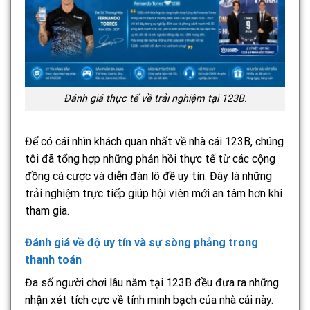
Đánh giá thực tế về trải nghiệm tại 123B.
Để có cái nhìn khách quan nhất về nhà cái 123B, chúng
tôi đã tổng hợp những phản hồi thực tế từ các cộng
đồng cá cược và diễn đàn lô đề uy tín. Đây là những
trải nghiệm trực tiếp giúp hội viên mới an tâm hơn khi
tham gia.
Đánh giá về độ uy tín và sự sòng phẳng trong
thanh toán
Đa số người chơi lâu năm tại 123B đều đưa ra những
nhận xét tích cực về tính minh bạch của nhà cái này.