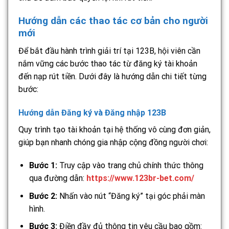
Hướng dẫn các thao tác cơ bản cho người
mới
Để bắt đầu hành trình giải trí tại 123B, hội viên cần
nắm vững các bước thao tác từ đăng ký tài khoản
đến nạp rút tiền. Dưới đây là hướng dẫn chi tiết từng
bước:
Hướng dẫn Đăng ký và Đăng nhập 123B
Quy trình tạo tài khoản tại hệ thống vô cùng đơn giản,
giúp bạn nhanh chóng gia nhập cộng đồng người chơi:
Bước 1:
Truy cập vào trang chủ chính thức thông
qua đường dẫn:
https://www.123br-bet.com/
Bước 2:
Nhấn vào nút “Đăng ký” tại góc phải màn
hình.
Bước 3:
Điền đầy đủ thông tin yêu cầu bao gồm: