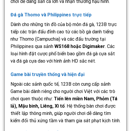
chơi dễ dàng săn cá lớn và nhận thưởng hậu hĩnh.
Đá gà Thomo và Philippines trực tiếp
Dành cho những tín đồ của bộ môn đá gà, 123B trực
tiếp các trận đấu đỉnh cao từ các bồ gà danh tiếng
như Thomo (Campuchia) và các đấu trường tại
Philippines qua sảnh
WS168 hoặc Digimaker
. Các
loại hình đặt cược phổ biến bao gồm đá gà cựa sắt
và đá gà cựa dao với hình ảnh HD sắc nét.
Game bài truyền thống và hiện đại
Ngoài các sảnh quốc tế, 123B còn cung cấp sảnh
Game bài dành riêng cho người chơi Việt với các trò
chơi quen thuộc như:
Tiến lên miền Nam, Phỏm (Tá
lả), Mậu binh, Liêng, Xì tố
. Hệ thống bàn chơi được
thiết lập thông minh, giúp người chơi dễ dàng tìm
kiếm đối thủ xứng tầm và tham gia sát phạt kịch tính.