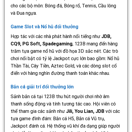
cho các bộ môn: Bóng đá, Bóng rổ, Tennis, Cầu lông
và Đua ngựa.
Game Slot và Nổ hũ đổi thưởng
Hợp tác với các nhà phát hành nổi tiếng như
JDB,
CQ9, PG Soft, Spadegaming
, 123B mang đến hàng
trăm tựa game nổ hũ với đồ họa 3D sắc nét. Các trò
chơi nổi bật có tỷ lệ Jackpot cực lớn bao gồm: Nổ hũ
Thần Tài, Cây Tiền, Aztec Gold, và các dòng slot cổ
điển với hàng nghìn đường thanh toán khác nhau.
Bắn cá giải trí đổi thưởng lớn
Sảnh bắn cá tại 123B thu hút người chơi nhờ âm
thanh sống động và tính tương tác cao. Hội viên có
thể tham gia các sảnh như
Jili, You Lian, JDB
với các
tựa game đình đám: Bắn cá H5, Bắn cá Vũ trụ,
Jackpot đánh cá. Hệ thống vũ khí đa dạng giúp người