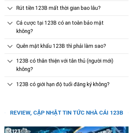
Rút tiền 123B mất thời gian bao lâu?
Cá cược tại 123B có an toàn bảo mật
không?
Quên mật khẩu 123B thì phải làm sao?
123B có thân thiện với tân thủ (người mới)
không?
123B có giới hạn độ tuổi đăng ký không?
REVIEW, CẬP NHẬT TIN TỨC NHÀ CÁI 123B