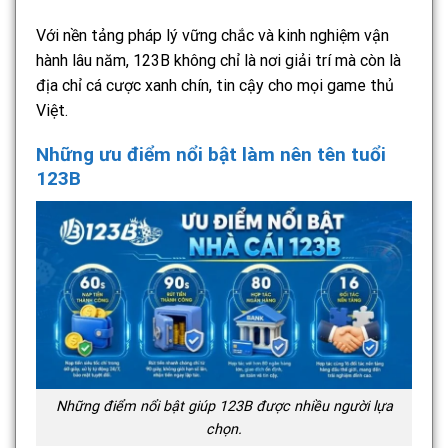
Với nền tảng pháp lý vững chắc và kinh nghiệm vận
hành lâu năm, 123B không chỉ là nơi giải trí mà còn là
địa chỉ cá cược xanh chín, tin cậy cho mọi game thủ
Việt.
Những ưu điểm nổi bật làm nên tên tuổi
123B
Những điểm nổi bật giúp 123B được nhiều người lựa
chọn.