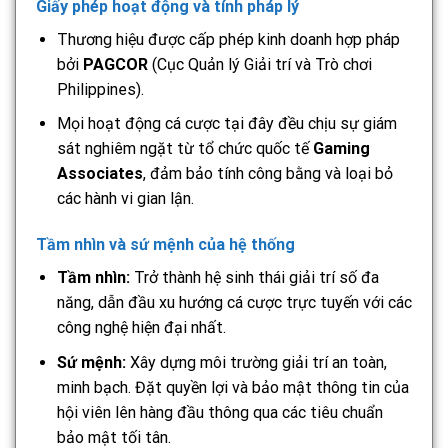
Giấy phép hoạt động và tính pháp lý
Thương hiệu được cấp phép kinh doanh hợp pháp
bởi
PAGCOR
(Cục Quản lý Giải trí và Trò chơi
Philippines).
Mọi hoạt động cá cược tại đây đều chịu sự giám
sát nghiêm ngặt từ tổ chức quốc tế
Gaming
Associates
, đảm bảo tính công bằng và loại bỏ
các hành vi gian lận.
Tầm nhìn và sứ mệnh của hệ thống
Tầm nhìn:
Trở thành hệ sinh thái giải trí số đa
năng, dẫn đầu xu hướng cá cược trực tuyến với các
công nghệ hiện đại nhất.
Sứ mệnh:
Xây dựng môi trường giải trí an toàn,
minh bạch. Đặt quyền lợi và bảo mật thông tin của
hội viên lên hàng đầu thông qua các tiêu chuẩn
bảo mật tối tân.