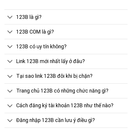
123B là gì?
123B COM là gì?
123B có uy tín không?
Link 123B mới nhất lấy ở đâu?
Tại sao link 123B đôi khi bị chặn?
Trang chủ 123B có những chức năng gì?
Cách đăng ký tài khoản 123B như thế nào?
Đăng nhập 123B cần lưu ý điều gì?