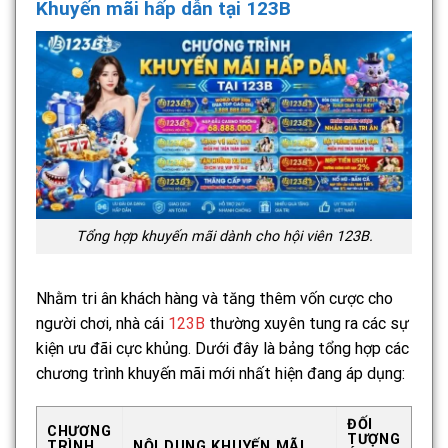
Khuyến mãi hấp dẫn tại 123B
Tổng hợp khuyến mãi dành cho hội viên 123B.
Nhằm tri ân khách hàng và tăng thêm vốn cược cho
người chơi, nhà cái
123B
thường xuyên tung ra các sự
kiện ưu đãi cực khủng. Dưới đây là bảng tổng hợp các
chương trình khuyến mãi mới nhất hiện đang áp dụng:
ĐỐI
CHƯƠNG
TƯỢNG
TRÌNH
NỘI DUNG KHUYẾN MÃI