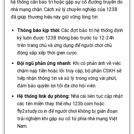
hệ thống cần bảo trì hoặc gặp sự cố đường truyền do
nhà mạng chặn. Cách xử lý chuyên nghiệp của 123B
đã giúp thương hiệu này giữ vững lòng tin:
Thông báo kịp thời:
Các đợt bảo trì hệ thống định
kỳ luôn được 123B thông báo trước từ 12-24h
trên trang chủ và ứng dụng để người chơi chủ
động sắp xếp thời gian cược.
Đội ngũ phản ứng nhanh:
Khi có phản ánh về việc
chậm nạp tiền hoặc lỗi truy cập, bộ phận CSKH sẽ
tiếp nhận thông tin và xử lý trong vòng vài phút,
đảm bảo quyền lợi tối đa cho hội viên.
Hệ thống link dự phòng:
Nhà cái liên tục cập nhật
các tên miền thay thế như 123b.com hoặc
fly2study.co.in để người chơi không bị gián đoạn
trải nghiệm khi gặp sự cố từ phía nhà mạng Việt
Nam.