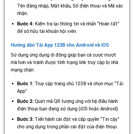
Tên đăng nhập, Mật khẩu, Số điện thoại và Mã xác
nhận.
Bước 4:
Kiểm tra lại thông tin và nhấn “Hoàn tất”
để sở hữu tài khoản hội viên.
Hướng dẫn Tải App 123B cho Android và iOS
Sử dụng ứng dụng di động giúp bạn cá cược mượt
mà hơn và tránh được tình trạng link truy cập bị nhà
mạng chặn:
Bước 1:
Truy cập trang chủ 123B và chọn mục “Tải
App”.
Bước 2:
Quét mã QR tương ứng với hệ điều hành
điện thoại bạn đang sử dụng (iOS hoặc Android).
Bước 3:
Tiến hành cài đặt và cấp quyền “Tin cậy”
cho ứng dụng trong phần cài đặt của điện thoại.