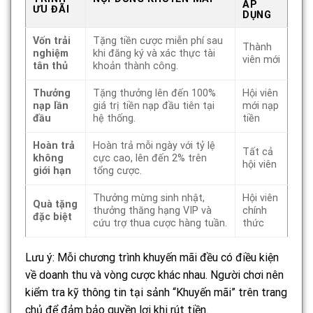
ÁP
ƯU ĐÃI
DỤNG
Vốn trải
Tặng tiền cược miễn phí sau
Thành
nghiệm
khi đăng ký và xác thực tài
viên mới
tân thủ
khoản thành công.
Thưởng
Tặng thưởng lên đến 100%
Hội viên
nạp lần
giá trị tiền nạp đầu tiên tại
mới nạp
đầu
hệ thống.
tiền
Hoàn trả
Hoàn trả mỗi ngày với tỷ lệ
Tất cả
không
cực cao, lên đến 2% trên
hội viên
giới hạn
tổng cược.
Thưởng mừng sinh nhật,
Hội viên
Quà tặng
thưởng thăng hạng VIP và
chính
đặc biệt
cứu trợ thua cược hàng tuần.
thức
Lưu ý: Mỗi chương trình khuyến mãi đều có điều kiện
về doanh thu và vòng cược khác nhau. Người chơi nên
kiểm tra kỹ thông tin tại sảnh “Khuyến mãi” trên trang
chủ để đảm bảo quyền lợi khi rút tiền.