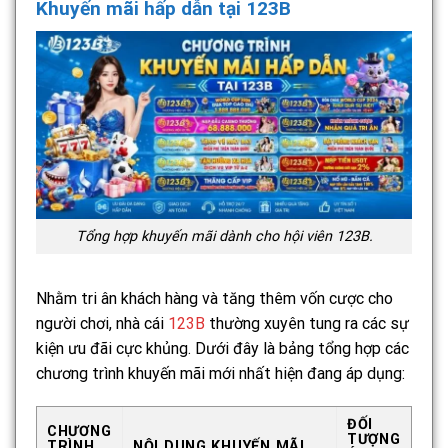
Khuyến mãi hấp dẫn tại 123B
Tổng hợp khuyến mãi dành cho hội viên 123B.
Nhằm tri ân khách hàng và tăng thêm vốn cược cho
người chơi, nhà cái
123B
thường xuyên tung ra các sự
kiện ưu đãi cực khủng. Dưới đây là bảng tổng hợp các
chương trình khuyến mãi mới nhất hiện đang áp dụng:
ĐỐI
CHƯƠNG
TƯỢNG
TRÌNH
NỘI DUNG KHUYẾN MÃI