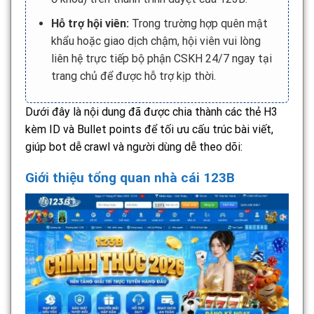
Hỗ trợ hội viên:
Trong trường hợp quên mật
khẩu hoặc giao dịch chậm, hội viên vui lòng
liên hệ trực tiếp bộ phận CSKH 24/7 ngay tại
trang chủ để được hỗ trợ kịp thời.
Dưới đây là nội dung đã được chia thành các thẻ H3
kèm ID và Bullet points để tối ưu cấu trúc bài viết,
giúp bot dễ crawl và người dùng dễ theo dõi:
Giới thiệu tổng quan nhà cái 123B