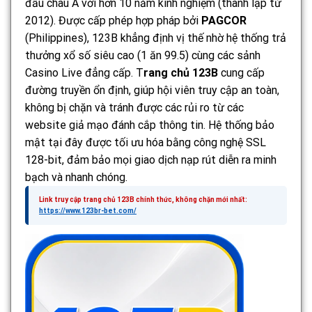
đầu châu Á với hơn 10 năm kinh nghiệm (thành lập từ
2012). Được cấp phép hợp pháp bởi
PAGCOR
(Philippines), 123B khẳng định vị thế nhờ hệ thống trả
thưởng xổ số siêu cao (1 ăn 99.5) cùng các sảnh
Casino Live đẳng cấp. T
rang chủ 123B
cung cấp
đường truyền ổn định, giúp hội viên truy cập an toàn,
không bị chặn và tránh được các rủi ro từ các
website giả mạo đánh cắp thông tin. Hệ thống bảo
mật tại đây được tối ưu hóa bằng công nghệ SSL
128-bit, đảm bảo mọi giao dịch nạp rút diễn ra minh
bạch và nhanh chóng.
Link truy cập trang chủ 123B chính thức, không chặn mới nhất:
https://www.123br-bet.com/