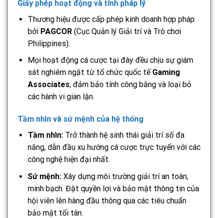
Giấy phép hoạt động và tính pháp lý
Thương hiệu được cấp phép kinh doanh hợp pháp
bởi
PAGCOR
(Cục Quản lý Giải trí và Trò chơi
Philippines).
Mọi hoạt động cá cược tại đây đều chịu sự giám
sát nghiêm ngặt từ tổ chức quốc tế
Gaming
Associates
, đảm bảo tính công bằng và loại bỏ
các hành vi gian lận.
Tầm nhìn và sứ mệnh của hệ thống
Tầm nhìn:
Trở thành hệ sinh thái giải trí số đa
năng, dẫn đầu xu hướng cá cược trực tuyến với các
công nghệ hiện đại nhất.
Sứ mệnh:
Xây dựng môi trường giải trí an toàn,
minh bạch. Đặt quyền lợi và bảo mật thông tin của
hội viên lên hàng đầu thông qua các tiêu chuẩn
bảo mật tối tân.