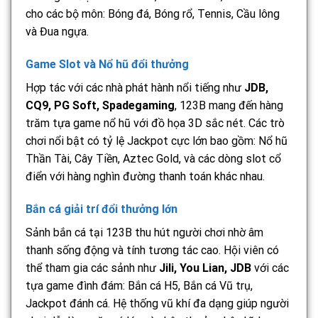
cho các bộ môn: Bóng đá, Bóng rổ, Tennis, Cầu lông
và Đua ngựa.
Game Slot và Nổ hũ đổi thưởng
Hợp tác với các nhà phát hành nổi tiếng như
JDB,
CQ9, PG Soft, Spadegaming
, 123B mang đến hàng
trăm tựa game nổ hũ với đồ họa 3D sắc nét. Các trò
chơi nổi bật có tỷ lệ Jackpot cực lớn bao gồm: Nổ hũ
Thần Tài, Cây Tiền, Aztec Gold, và các dòng slot cổ
điển với hàng nghìn đường thanh toán khác nhau.
Bắn cá giải trí đổi thưởng lớn
Sảnh bắn cá tại 123B thu hút người chơi nhờ âm
thanh sống động và tính tương tác cao. Hội viên có
thể tham gia các sảnh như
Jili, You Lian, JDB
với các
tựa game đình đám: Bắn cá H5, Bắn cá Vũ trụ,
Jackpot đánh cá. Hệ thống vũ khí đa dạng giúp người