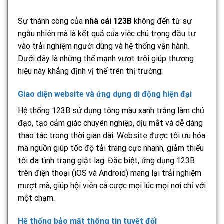
Sự thành công của
nhà cái 123B
không đến từ sự
ngẫu nhiên mà là kết quả của việc chú trọng đầu tư
vào trải nghiệm người dùng và hệ thống vận hành.
Dưới đây là những thế mạnh vượt trội giúp thương
hiệu này khẳng định vị thế trên thị trường:
Giao diện website và ứng dụng di động hiện đại
Hệ thống 123B sử dụng tông màu xanh trắng làm chủ
đạo, tạo cảm giác chuyên nghiệp, dịu mắt và dễ dàng
thao tác trong thời gian dài. Website được tối ưu hóa
mã nguồn giúp tốc độ tải trang cực nhanh, giảm thiểu
tối đa tình trạng giật lag. Đặc biệt, ứng dụng 123B
trên điện thoại (iOS và Android) mang lại trải nghiệm
mượt mà, giúp hội viên cá cược mọi lúc mọi nơi chỉ với
một chạm.
Hệ thống bảo mật thông tin tuyệt đối