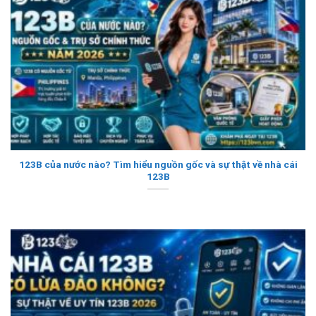
123B của nước nào? Tìm hiểu nguồn gốc và sự thật về nhà cái
123B