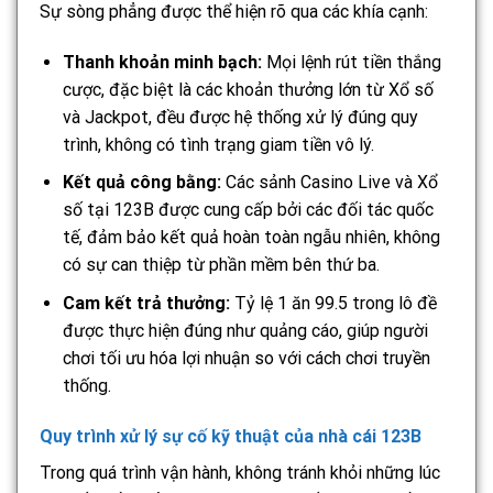
Sự sòng phẳng được thể hiện rõ qua các khía cạnh:
Thanh khoản minh bạch:
Mọi lệnh rút tiền thắng
cược, đặc biệt là các khoản thưởng lớn từ Xổ số
và Jackpot, đều được hệ thống xử lý đúng quy
trình, không có tình trạng giam tiền vô lý.
Kết quả công bằng:
Các sảnh Casino Live và Xổ
số tại 123B được cung cấp bởi các đối tác quốc
tế, đảm bảo kết quả hoàn toàn ngẫu nhiên, không
có sự can thiệp từ phần mềm bên thứ ba.
Cam kết trả thưởng:
Tỷ lệ 1 ăn 99.5 trong lô đề
được thực hiện đúng như quảng cáo, giúp người
chơi tối ưu hóa lợi nhuận so với cách chơi truyền
thống.
Quy trình xử lý sự cố kỹ thuật của nhà cái 123B
Trong quá trình vận hành, không tránh khỏi những lúc