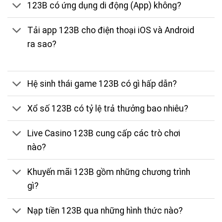
123B có ứng dụng di động (App) không?
Tải app 123B cho điện thoại iOS và Android
ra sao?
Hệ sinh thái game 123B có gì hấp dẫn?
Xổ số 123B có tỷ lệ trả thưởng bao nhiêu?
Live Casino 123B cung cấp các trò chơi
nào?
Khuyến mãi 123B gồm những chương trình
gì?
Nạp tiền 123B qua những hình thức nào?